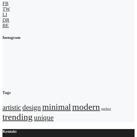
FB
TW
LI
DR
BE
Instagram
Tags
modern
minimal
artistic
design
perfect
trending
unique
Kontakt