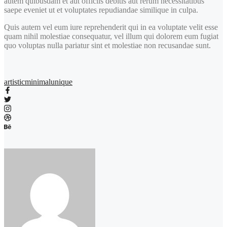
autem quibusdam et aut officiis debitis aut rerum necessitatibus
saepe eveniet ut et voluptates repudiandae similique in culpa.
Quis autem vel eum iure reprehenderit qui in ea voluptate velit esse
quam nihil molestiae consequatur, vel illum qui dolorem eum fugiat
quo voluptas nulla pariatur sint et molestiae non recusandae sunt.
artistic
minimal
unique