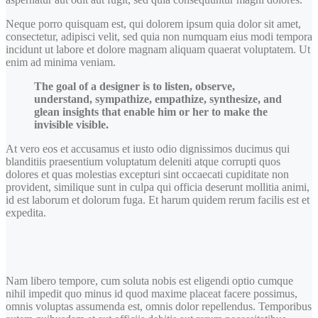
Neque porro quisquam est, qui dolorem ipsum quia dolor sit amet,
consectetur, adipisci velit, sed quia non numquam eius modi tempora
incidunt ut labore et dolore magnam aliquam quaerat voluptatem. Ut
enim ad minima veniam.
The goal of a designer is to listen, observe,
understand, sympathize, empathize, synthesize, and
glean insights that enable him or her to make the
invisible visible.
At vero eos et accusamus et iusto odio dignissimos ducimus qui
blanditiis praesentium voluptatum deleniti atque corrupti quos
dolores et quas molestias excepturi sint occaecati cupiditate non
provident, similique sunt in culpa qui officia deserunt mollitia animi,
id est laborum et dolorum fuga. Et harum quidem rerum facilis est et
expedita.
Nam libero tempore, cum soluta nobis est eligendi optio cumque
nihil impedit quo minus id quod maxime placeat facere possimus,
omnis voluptas assumenda est, omnis dolor repellendus. Temporibus