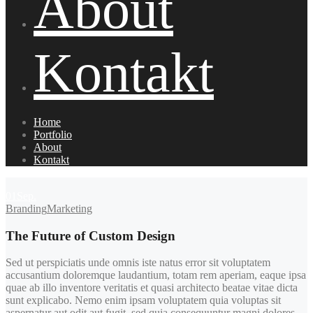
About
Kontakt
Home
Portfolio
About
Kontakt
01
Sep.
Branding
Marketing
The Future of Custom Design
Sed ut perspiciatis unde omnis iste natus error sit voluptatem
accusantium doloremque laudantium, totam rem aperiam, eaque ipsa
quae ab illo inventore veritatis et quasi architecto beatae vitae dicta
sunt explicabo. Nemo enim ipsam voluptatem quia voluptas sit
aspernatur aut odit aut fugit, sed quia consequuntur magni dolores.